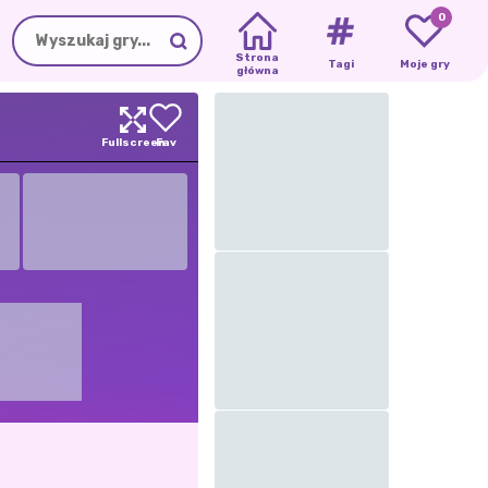
0
Strona
Tagi
Moje gry
główna