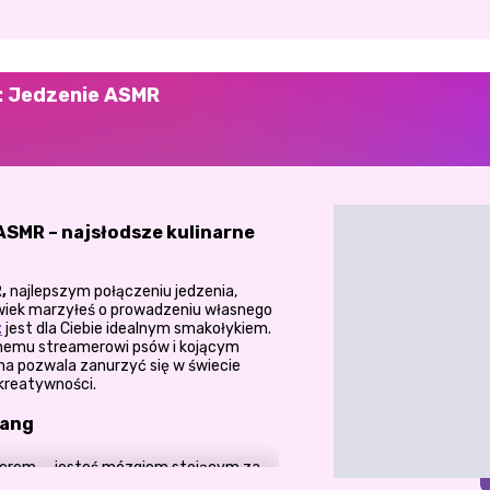
: Jedzenie ASMR
ASMR – najsłodsze kulinarne
,
najlepszym połączeniu jedzenia,
olwiek marzyłeś o prowadzeniu własnego
t
jest dla Ciebie idealnym smakołykiem.
lnemu streamerowi psów i kojącym
na pozwala zanurzyć się w świecie
 kreatywności.
bang
eamerem — jesteś mózgiem stojącym za
zdy! Zaprojektuj swoją postać psa o