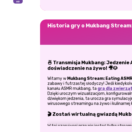
Historia gry o Mukbang Stream
🍜 Transmisja Mukbang: Jedzenie 
doświadczenie na żywo! 🎥🐶
Witamy w
Mukbang Stream: Eating ASMR
zabawy i futrzastej słodyczy! Jeśli kiedyk
kanału ASMR mukbang, ta
gra dla zwierzą
Dzięki uroczym wizualizacjom, konfigurowa
dźwiękom jedzenia, ta urocza gra symulacyj
wirusowego streamingu na żywo i kulinarnej
🎬 Zostań wirtualną gwiazdą Muk
W tej czarującej grze nie jesteś tylko str
puszystym smakoszem z poważną mocą gwia