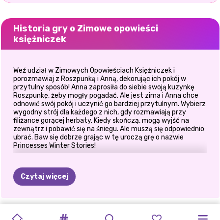
Historia gry o Zimowe opowieści
księżniczek
Weź udział w Zimowych Opowieściach Księżniczek i
porozmawiaj z Roszpunką i Anną, dekorując ich pokój w
przytulny sposób! Anna zaprosiła do siebie swoją kuzynkę
Roszpunkę, żeby mogły pogadać. Ale jest zima i Anna chce
odnowić swój pokój i uczynić go bardziej przytulnym. Wybierz
wygodny strój dla każdego z nich, gdy rozmawiają przy
filiżance gorącej herbaty. Kiedy skończą, mogą wyjść na
zewnątrz i pobawić się na śniegu. Ale muszą się odpowiednio
ubrać. Baw się dobrze grając w tę uroczą grę o nazwie
Princesses Winter Stories!
Czytaj więcej
NOWOROCZNE
PUDEŁKO
PRINXY
KOLEKCJA
ZIMOWE
SUPERMODELKI
FROZEN
MEGA
DRAMAT
PRZYGOTUJ
ZIMOWA
ZIMOWA