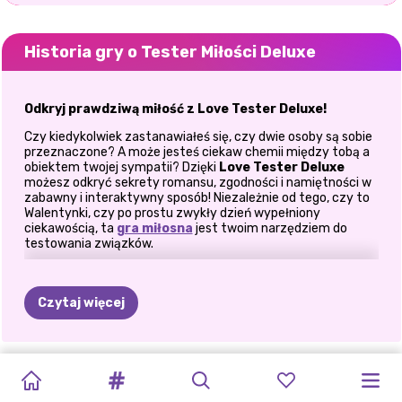
Historia gry o Tester Miłości Deluxe
Odkryj prawdziwą miłość z Love Tester Deluxe!
Czy kiedykolwiek zastanawiałeś się, czy dwie osoby są sobie
przeznaczone? A może jesteś ciekaw chemii między tobą a
obiektem twojej sympatii? Dzięki
Love Tester Deluxe
możesz odkryć sekrety romansu, zgodności i namiętności w
zabawny i interaktywny sposób! Niezależnie od tego, czy to
Walentynki, czy po prostu zwykły dzień wypełniony
ciekawością, ta
gra miłosna
jest twoim narzędziem do
testowania związków.
Jak grać w Love Tester Deluxe
Czytaj więcej
To proste, zabawne i bardzo romantyczne! Wystarczy
wpisać imiona par, które chcesz przetestować i nacisnąć
przycisk „Test miłości!”. Gra obliczy Twój procent miłości, ale
to nie wszystko! Ta wersja deluxe wykracza poza miłość i
WALENTYNKOWA
MIŁOŚĆ
W
WALENTYNKOW
NIESPODZIANKA
WALENTYNKOWY
MOJA
ELLIE
IMPREZA
CINDY
BAJKA
zagłębia się w inne aspekty związku.
RANDKA
DOBRYM
TRENDY
W
DLA
SUM
SEKRETNA
ZAKOCHANA
WALENTYNKOWA
MIŁOŚĆ
W
Zgodność
: Czy wasze osobowości idealnie do siebie pasują?
KONTRA