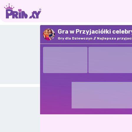
Gra w Przyjaciółki celeb
Gry dla Dziewczyn
Najlepsza przyjac