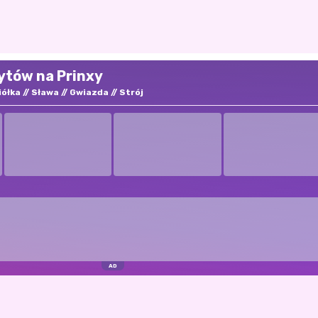
rytów na Prinxy
iółka
Sława
Gwiazda
Strój