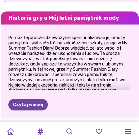
Historia gry o Mój letni pamiętnik mody
Pomóż tej uroczej dziewczynie spersonalizować jej uroczy
pamiętnik i wybrać strój na zakończenie szkoły, grając w My
Summer Fashion Diary! Dobrze wiedzieć, że lato wróciło i
wreszcie nadszedł dzień ukończenia studiów. Ta urocza
dziewczyna jest tak podekscytowana i nie może się
doczekać, kiedy zapisze to wszystko w swoim ulubionym
pamiętniku. W tej nowej grze My Summer Fashion Diary
możesz udekorować i spersonalizować pamiętnik tej
dziewczyny i uczynić go tak uroczym, jak to tylko możliwe.
Najpierw dodaj akcesoria, naklejki i teksty na stronie
dyplomowej wewnątrz pamiętnika. Następnie możesz
zdecydować, który strój jest idealny na ten wyjątkowy dzień.
Możesz wybrać jednokolorową sukienkę z falbanką lub
Czytaj więcej
sukienkę z kwiatowym haftem, aby uzyskać romantyczny
styl mody. Na następnym poziomie możesz mieć więcej
zabawy, dekorując kącik BFF w dzienniku. Piękne
wspomnienia i zdjęcia z dziewczynami będą wyglądać
BLASK
TRUSKAWKA
KWIATOWE
ESTETYKA
ZIMOWE
LETNIA
ŚWIĘTO
LETNIE
LETNIE
PRZYJACIÓŁKI
TROPIKALNE
CAŁOROCZNA
uroczo w tym niesamowitym pamiętniku. Teraz nadszedł
czas, aby świętować z dziewczynami i sprawić, by dzień
#ŻYCIEPLAŻOWE
TRENDY
LATA
WAKACJE
WYCIECZKA
LATA
WSPOMNIENIA
WARKOCZE
BOHO
WAKACJE
FASHIONISTKA:
ukończenia szkoły był jeszcze bardziej niezapomniany.