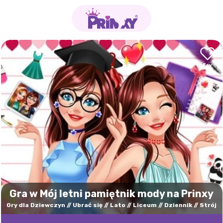
Gra w Mój letni pamiętnik mody na Prinxy
Gry dla Dziewczyn
Ubrać się
Lato
Liceum
Dziennik
Strój