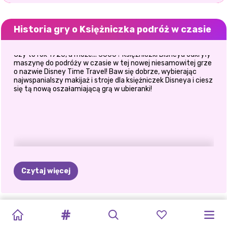
Historia gry o Księżniczka podróż w czasie
Czy to rok 1920, a może... 3000? Księżniczki Disneya odkryły
maszynę do podróży w czasie w tej nowej niesamowitej grze
o nazwie Disney Time Travel! Baw się dobrze, wybierając
najwspanialszy makijaż i stroje dla księżniczek Disneya i ciesz
się tą nową oszałamiającą grą w ubieranki!
Czytaj więcej
PRZYGODY
LUE
I
PRZYGODY
ELLIE
KSIĘŻNICZKA
PRZEWODNIK
ZŁOCZYŃCY
ELLIE
I
TROPIKALNE
SIOSTRZANE
WYPRAWA
MIRUNY:
TĘCZOWA
MIRUNY:
SAFARI
PODRÓŻ
W
TURYSTYCZNY:
NA
ELIZA
W
WAKACJE
KLIMATY
ELLIE
DO