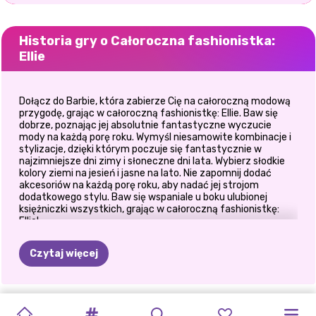
Historia gry o Całoroczna fashionistka:
Ellie
Dołącz do Barbie, która zabierze Cię na całoroczną modową
przygodę, grając w całoroczną fashionistkę: Ellie. Baw się
dobrze, poznając jej absolutnie fantastyczne wyczucie
mody na każdą porę roku. Wymyśl niesamowite kombinacje i
stylizacje, dzięki którym poczuje się fantastycznie w
najzimniejsze dni zimy i słoneczne dni lata. Wybierz słodkie
kolory ziemi na jesień i jasne na lato. Nie zapomnij dodać
akcesoriów na każdą porę roku, aby nadać jej strojom
dodatkowego stylu. Baw się wspaniale u boku ulubionej
księżniczki wszystkich, grając w całoroczną fashionistkę:
Ellie!
Czytaj więcej
BLASK
TRUSKAWKA
KWIATOWE
ESTETYKA
WIELKANOCNA
MEGA
NIESPODZIANKA
ŚWIĘTO
CAŁOROCZNA
WIELKANOCNE
WIOSENNE
DZIEWCZYNY: