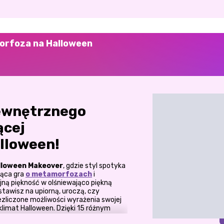
orfoza na Halloween
ewnętrznego
ącej
lloween!
lloween Makeover
, gdzie styl spotyka
jąca gra
o metamorfozach
i
jną piękność w olśniewająco piękną
stawisz na upiorną, uroczą, czy
ezliczone możliwości wyrażenia swojej
klimat Halloween. Dzięki 15 różnym
 łączyć gotycki glamour,