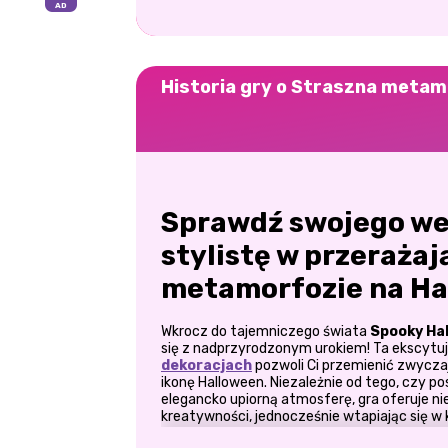
Historia gry o Straszna metam
Sprawdź swojego w
stylistę w przerażaj
metamorfozie na Ha
Wkrocz do tajemniczego świata
Spooky Ha
się z nadprzyrodzonym urokiem! Ta ekscytu
dekoracjach
pozwoli Ci przemienić zwycza
ikonę Halloween. Niezależnie od tego, czy po
elegancko upiorną atmosferę, gra oferuje ni
kreatywności, jednocześnie wtapiając się w 
stylom halloweenowych metamorfoz możesz