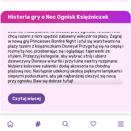
Historia gry o Noc Ognisk Księżniczek
Jeśli nie masz planów na wieczór przy ognisku, to Elsa i Ariel
chcą razem z nimi spędzić zabawny wieczór na plaży. Zagraj
w nową grę Princesses Bonfire Night i otul się warstwami na
plaży razem z księżniczkami Disneya! Przygotuj się na ciepłą i
rozmytą noc, przebierając się i oglądając fajerwerki ze
stylem. Przejrzyj kategorie, aby wybrać strój i ubierz
dziewczyny Disneya w kurtki i przytulne swetry rozpinane.
Wybierz kolorowe sukienki i dodaj akcesoria na chłodną
plażową noc. Następnie udekoruj okolicę pięknymi lampkami i
ciepłymi poduszkami, aby jak najbardziej cieszyć się nocą
przy ognisku. Baw się dobrze tutaj!
Czytaj więcej
KSIĘŻNICZKA
KSIĘŻNICZKI
BABY
STYL
BLONDYNKI
MIESIĄC
PRZEBIERANKA
BFF:
WYMIANA
PATCHWORKOWE
ZŁOCZYŃCY
DZIEWCZYNY
ALL
WHITE
FASHION
DOLL
ŻYCIA
ROBIĄ
TO
NAJLEPSZEGO
Z
BOHEMY
UBRAŃ
DŻINSY
FASHIONISTKI
Z