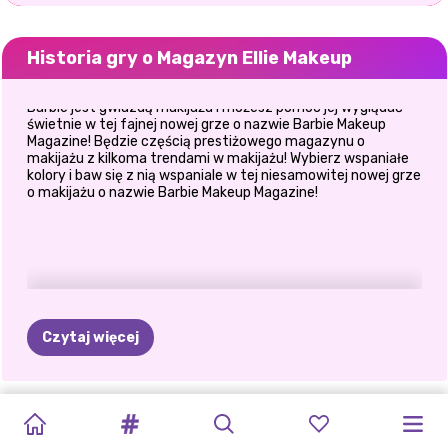
Historia gry o Magazyn Ellie Makeup
Barbie jest gwiazdą makijażu i możesz pomóc jej wyglądać
świetnie w tej fajnej nowej grze o nazwie Barbie Makeup
Magazine! Będzie częścią prestiżowego magazynu o
makijażu z kilkoma trendami w makijażu! Wybierz wspaniałe
kolory i baw się z nią wspaniale w tej niesamowitej nowej grze
o makijażu o nazwie Barbie Makeup Magazine!
Czytaj więcej
KONCERT
NASTOLETNIA
NASTOLETNIA
MAGAZYN
MAGAZYN
PAPARAZZI
PAPARAZZI
RUDOWŁOSY
MAGAZYN
ZŁOCZYŃCA
CELEBRYTKA
NOWOCZESNA
NEONOWYCH
RYWALIZACJA
RYWALIZACJA
DIVA:
DIVA:
DIVA:
DIVA:
KONCERT
ELLIE
QUINN
MODY
NA
KSIĘŻNICZKA