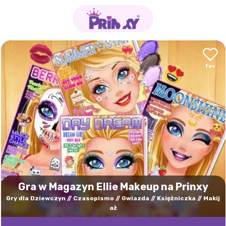
Gra w Magazyn Ellie Makeup na Prinxy
Gry dla Dziewczyn
Czasopismo
Gwiazda
Księżniczka
Makij
aż