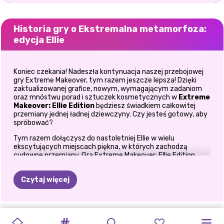
Historia gry o Ekstremalna metamorfoza:
edycja Ellie
Koniec czekania! Nadeszła kontynuacja naszej przebojowej
gry Extreme Makeover, tym razem jeszcze lepsza! Dzięki
zaktualizowanej grafice, nowym, wymagającym zadaniom
oraz mnóstwu porad i sztuczek kosmetycznych w
Extreme
Makeover: Ellie Edition
będziesz świadkiem całkowitej
przemiany jednej ładnej dziewczyny. Czy jesteś gotowy, aby
spróbować?
Tym razem dołączysz do nastoletniej Ellie w wielu
ekscytujących miejscach piękna, w których zachodzą
cudowne przemiany. Gra Extreme Makeover: Ellie Edition
zabierze Cię w wielopoziomową metamorfozę, w której
nasza ładna dziewczyna przemienia się w oszałamiającą i
Czytaj więcej
elegancką młodą damę. Wszystko, co musisz zrobić, to
nacisnąć przycisk odtwarzania i rozpocząć długą drogę
całkowitej transformacji od pierwszego zadania.
MAKIJAŻ
Twoja niesamowita praca polegająca na przekształceniu tej
STUDIO
KWIATOWE
TRENDY
W
ELLIE:
PIELĘGNACJA
MAKIJAŻ
ZALOTNY
PRZERÓBKA
KONKURS
MANIA
PORADNIKI
ładnej dziewczyny zaczyna się od porannej rutyny, która