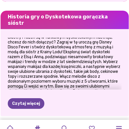
Historia gry o Dyskotekowa gorączka
sióstr
Siostry Frozen są w funkowym dyskotekowym nastroju,
chcesz do nich dołączyć? Zagraj w tę uroczą grę Disney
Disco Fever i stwórz dyskotekową atmosferę z muzyką i
modą dla sióstr z Krainy Lodu! Eksploruj świat dyskoteki
razem z Elsą i Anną, podziwiając niesamowity brokatowy
makijaż i trendy w modzie z lat siedemdziesiątych. Wybierz
wspaniały makijaż dla każdej księżniczki, a następnie wybierz
swoje ulubione ubrania z dyskoteki, takie jak body, cekinowe
topy i rozszerzane spodnie. Włącz melodie disco z
doskonałym poziomem wyboru muzyki z 5 utworami, które
pomogą Ci wejść w rytm. Baw się ze swoimi ulubionymi
siostrami i ciesz się stylem disco z 5 niesamowitymi
poziomami!
Czytaj więcej
KSIĘŻNICZKA
KSIĘŻNICZKI
BABY
STYL
BLONDYNKI
MIESIĄC
PRZEBIERANKA
BFF:
WYMIANA
PATCHWORKOWE
ZŁOCZYŃCY
DZIEWCZYNY