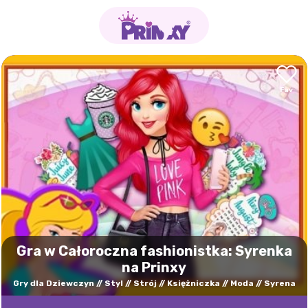
Gra w Całoroczna fashionistka: Syrenka
na Prinxy
Gry dla Dziewczyn
Styl
Strój
Księżniczka
Moda
Syrena