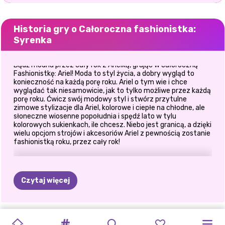
Historia gry o Całoroczna fashionistka:
Syrenka
Bądź modna przez cały rok z Arielką, grając w całoroczną
Fashionistkę: Ariel! Moda to styl życia, a dobry wygląd to
konieczność na każdą porę roku. Ariel o tym wie i chce
wyglądać tak niesamowicie, jak to tylko możliwe przez każdą
porę roku. Ćwicz swój modowy styl i stwórz przytulne
zimowe stylizacje dla Ariel, kolorowe i ciepłe na chłodne, ale
słoneczne wiosenne popołudnia i spędź lato w tylu
kolorowych sukienkach, ile chcesz. Niebo jest granicą, a dzięki
wielu opcjom strojów i akcesoriów Ariel z pewnością zostanie
fashionistką roku, przez cały rok!
Czytaj więcej
KSIĘŻNICZKA
KSIĘŻNICZKI
BABY
STYL
BLONDYNKI
MIESIĄC
PRZEBIERANKA
BFF:
WYMIANA
PATCHWORKOWE
ZŁOCZYŃCY
DZIEWCZYNY