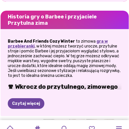
Historia gry o Barbee i przyjaciele
Przytulna zima
Barbee And Friends Cozy Winter
to zimowa
gra w
przebieranki
, w której możesz tworzyć urocze, przytulne
stroje i pomóc Barbee i jej przyjaciołom wyglądać stylowo, a
jednocześnie zachować ciepło. W tej grze możesz odkrywać
miękkie warstwy, wygodne swetry, puszyste płaszcze i
urocze dodatki, które idealnie oddają magię zimowej mody.
Jeśli uwielbiasz sezonowe stylizacje i relaksującą rozgrywkę,
to jest to idealna śnieżna ucieczka.
🧣 Wkrocz do przytulnego, zimowego
świata mody
Czytaj więcej
Przygotuj się na dołączenie do Barbee i jej przyjaciół, którzy
przygotowują się na chłodne dni i mroźne przygody.
Garderoba jest pełna zimowych niezbędników, takich jak
dzianinowe swetry, oversize'owe płaszcze, szaliki, buty i
CIEPŁY
I
AVATAR
KSIĘŻNICZKA
PRINXY
LODOWATE
ZIMOWE
ZIMOWA
ZIMOWA
ZAKUPY
przytulne czapki. Możesz mieszać i dopasowywać elementy,