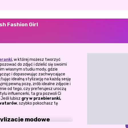
sh Fashion Girl
eranki
, w której możesz tworzyć
pozować do zdjęć i dzielić się swoimi
woim własnym studiu mody, gdzie
łącząc i dopasowując zachwycające
tując idealną stylizację na każdą sesję
jmij pewną pozę, zrób idealne zdjęcie i
leżnie od tego, czy preferujesz uroczą
u influencerki, ta gra pozwoli Ci
Jeśli lubisz
gry w przebieranki,
awatarów
, szybko pokochasz tę
tylizacje modowe