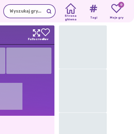
0
Strona
Tagi
Moje gry
główna