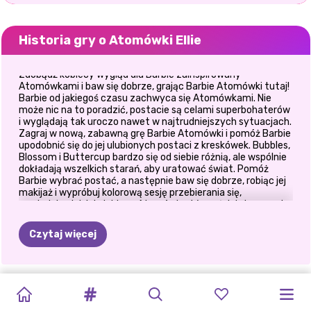
Historia gry o Atomówki Ellie
Zdobądź kobiecy wygląd dla Barbie zainspirowany
Atomówkami i baw się dobrze, grając Barbie Atomówki tutaj!
Barbie od jakiegoś czasu zachwyca się Atomówkami. Nie
może nic na to poradzić, postacie są celami superbohaterów
i wyglądają tak uroczo nawet w najtrudniejszych sytuacjach.
Zagraj w nową, zabawną grę Barbie Atomówki i pomóż Barbie
upodobnić się do jej ulubionych postaci z kreskówek. Bubbles,
Blossom i Buttercup bardzo się od siebie różnią, ale wspólnie
dokładają wszelkich starań, aby uratować świat. Pomóż
Barbie wybrać postać, a następnie baw się dobrze, robiąc jej
makijaż i wypróbuj kolorową sesję przebierania się,
wyglądając jak jej ulubiona Atomówka. W części dotyczącej
makijażu wypróbuj każdy produkt i uzyskaj ostateczny
wygląd, wyglądając jak te urocze postacie z kreskówek.
Czytaj więcej
Następnie przejdź do części dotyczącej przebieranek, gdzie
możesz przejrzeć wiele kategorii i wybrać swój ulubiony styl.
Sięgnij po uroczy look, wybierając Bubbles, wypróbuj śmiały
styl Buttercup lub wybierz zabawny, inspirowany czerwienią
KSIĘŻNICZKA
KSIĘŻNICZKI
BABY
STYL
BLONDYNKI
MIESIĄC
PRZEBIERANKA
BFF:
WYMIANA
PATCHWORKOWE
ZŁOCZYŃCY
DZIEWCZYNY
look, taki jak Blossom. Upewnij się, że Barbie wypróbuje
nowoczesny styl inspirowany tymi postaciami z kreskówek,
ALL
WHITE
FASHION
DOLL
ŻYCIA
ROBIĄ
TO
NAJLEPSZEGO
Z
BOHEMY
UBRAŃ
DŻINSY
FASHIONISTKI
Z
aby mogła marzyć o uratowaniu świata pewnego dnia. Baw