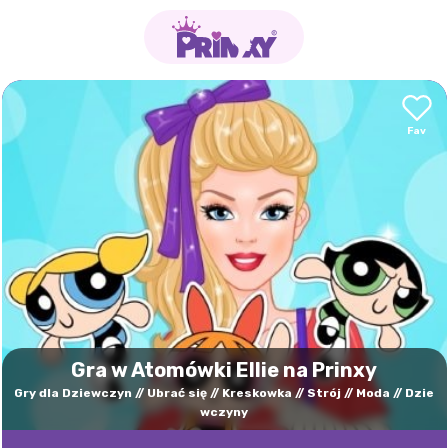
Gra w Atomówki Ellie na Prinxy
Gry dla Dziewczyn
Ubrać się
Kreskowka
Strój
Moda
Dzie
wczyny