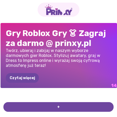
SYMULATOR
OBBY
ONLINE
ZE
SYMULATOR
SYMULATOR
ZOSTAŃ
KSIĘŻNICZKA
UBIERZ
SIĘ,
ROBLOX
W
QUEENKA
MODA
SŁAWNA
UBIERZ
SIĘ,
UBIERANKI
ROBLOX
PARA
IMPREZA
Gry Roblox Gry 👗 Zagraj
KASJERA
ZNAJOMYMI:
SUPERMARKETU:
SUPERMARKETU:
KRÓLOWĄ
MODY
–
ŻEBY
STYLU
BARBIE
AVATAR:
STWÓRZ
ŻEBY
ZROBIĆ
ŚWIĄTECZNE
JESIENNE
KOSTIUMOWA
NA
za darmo @ prinxy.pl
SKLEPOWEGO
3D
RYSUJ
I
SKACZ!
KASJER
SKLEP
MARZEŃ
UBIERANKI
DLA
ZAIMPONOWAĆ:
POSTAĆ
WRAŻENIE
ROBLOX
UBIERANKI
HALLOWEEN
SKLEPOWY
Twórz, ubieraj i zabijaj w naszym wyborze
DZIEWCZYNEK
LOSOWE
UBRANIA
ROBLOX
darmowych gier Roblox. Stylizuj awatary, graj w
Dress to Impress online i wyrażaj swoją cyfrową
atmosferę już teraz!
Czytaj więcej
+