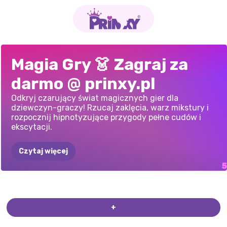
MAGICZNA
FIOLETOWY
WRÓŻKI
I
NOWOCZESNA
FIOLETOWA
Magia Gry 👗 Zagraj za
DZIEWCZYNA
W
JESIENIĄ
MAGICZNE
TRANSFORMACJA
WIOSNA
darmo @ prinxy.pl
STYLU
OPOWIEŚCI
WITCHY
SECESYJNYM
Odkryj czarujący świat magicznych gier dla
dziewczyn-graczy! Rzucaj zaklęcia, warz mikstury i
rozpocznij hipnotyzujące przygody pełne cudów i
ekscytacji.
Czytaj więcej
+