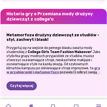
Historia gry o Przemiana mody drużyny
dziewcząt z college'u
Metamorfoza drużyny dziewcząt ze studiów –
styl, zachwyt i blask!
Przygotuj się na wejście do pełnego blasku świata mody
studenckiej z
College Girls Team Fashion Makeover
! Jako
stylistka grupy modnych przyjaciółek ze studiów, musisz
stworzyć oszałamiające stroje, nieskazitelne makijaże i
oszałamiające style na każdą okazję. Od szykownych
klimatów kampusu po olśniewające stroje imprezowe, ta
gra
w przebieranki
i metamorfozy
pozwala Ci odkryć swoją
kreatywność w modzie jak nigdy dotąd!
Zmień studenckie piękności w ikony
Czytaj więcej
wyznaczających trendy!
Moda to wyrażanie siebie, a w tej grze masz moc mieszania i
dopasowywania strojów, eksperymentowania z makijażem i
BOGINI
UBIERANKA
OD
WREDNE
POWRÓT
2
WREDNE
WREDNE
OLLIE
POWRÓT
DZIEWCZYNY
CZARODZIEJSKA
KSIĘŻNICZKI
dobierania dodatków jak profesjonalista! Niezależnie od tego,