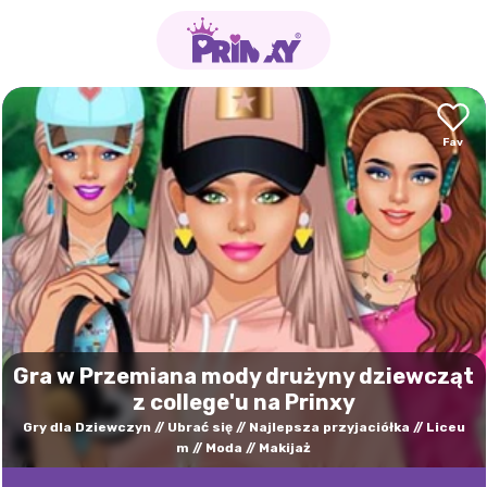
Gra w Przemiana mody drużyny dziewcząt
z college'u na Prinxy
Gry dla Dziewczyn
Ubrać się
Najlepsza przyjaciółka
Liceu
m
Moda
Makijaż