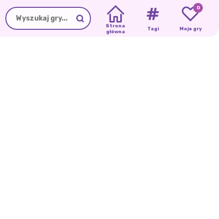
0
Strona
Tagi
Moje gry
główna